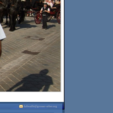
luftwaffe@grosser-arber.org