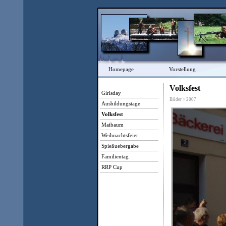
Homepage
Vorstellung
Volksfest
Girlsday
Bilder > 2007
Ausbildungstage
Volksfest
Maibaum
Weihnachtsfeier
Spießuebergabe
Familientag
RRP Cup