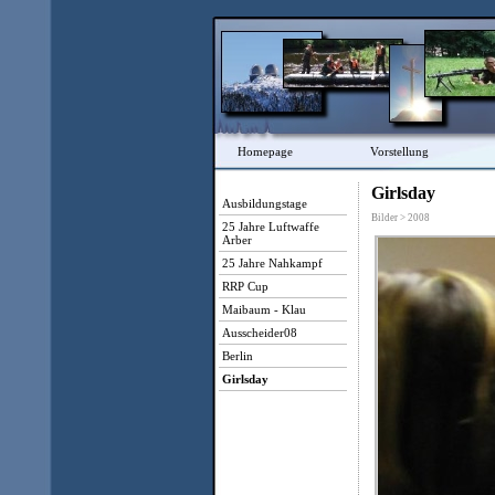
Homepage
Vorstellung
Girlsday
Ausbildungstage
Bilder > 2008
25 Jahre Luftwaffe
Arber
25 Jahre Nahkampf
RRP Cup
Maibaum - Klau
Ausscheider08
Berlin
Girlsday