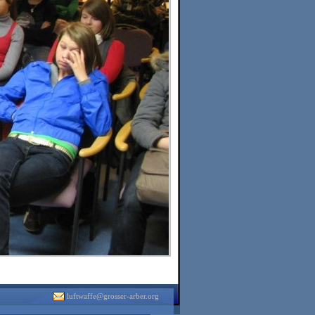
luftwaffe@grosser-arber.org